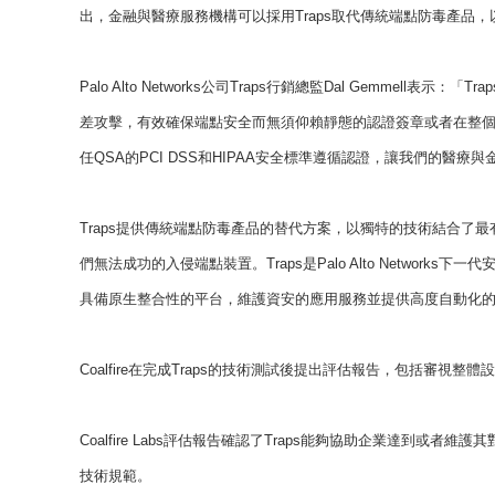
出，金融與醫療服務機構可以採用Traps取代傳統端點防毒產品
Palo Alto Networks公司Traps行銷總監Dal Gemme
差攻擊，有效確保端點安全而無須仰賴靜態的認證簽章或者在整
任QSA的PCI DSS和HIPAA安全標準遵循認證，讓我們的醫療
Traps提供傳統端點防毒產品的替代方案，以獨特的技術結合了
們無法成功的入侵端點裝置。Traps是Palo Alto Networks下一代
具備原生整合性的平台，維護資安的應用服務並提供高度自動化
Coalfire在完成Traps的技術測試後提出評估報告，包括審視
Coalfire Labs評估報告確認了Traps能夠協助企業達到或者維護其對於HIP
技術規範。