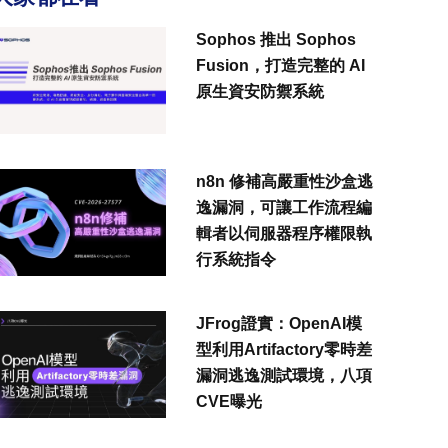
Sophos 推出 Sophos
Fusion，打造完整的 AI
原生資安防禦系統
n8n 修補高嚴重性沙盒逃
逸漏洞，可讓工作流程編
輯者以伺服器程序權限執
行系統指令
JFrog證實：OpenAI模
型利用Artifactory零時差
漏洞逃逸測試環境，八項
CVE曝光