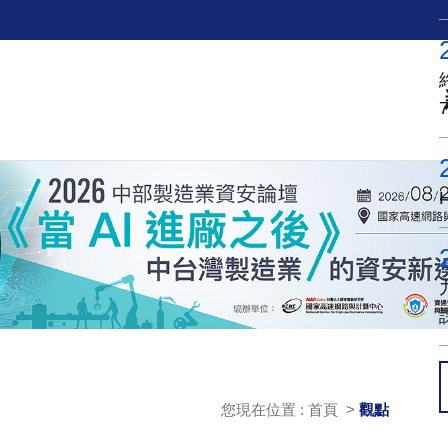
您現在位置 : 首頁 >
觀點