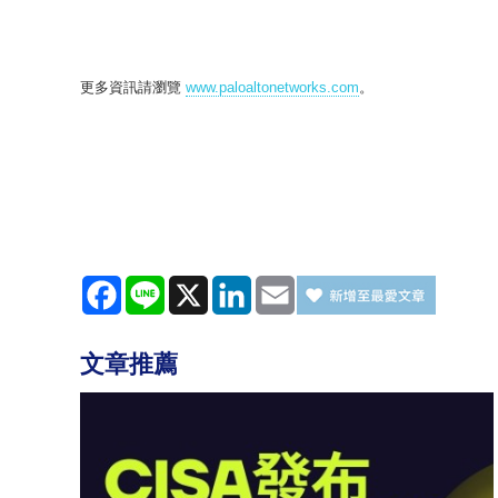
更多資訊請瀏覽
www.paloaltonetworks.com
。
Facebook
Line
X
LinkedIn
Email
文章推薦