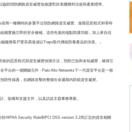
，以協助預防網路資安威脅並維護對於美國聯邦法規與產業標準。
ll表示：「Traps採用一種獨特的多重手法預防網路資安威脅、進階惡意程式和零時
個組織實施立即的安全修補。這些先進的端點防護功能，加上來自信
與金融服務客戶更容易達成以Traps取代傳統防毒產品的決策。」
最有效的惡意程式與資安威脅偵測方法，預防已知和未知威脅，確保它
安全平台的一個關鍵元件 - Palo Alto Networks下一代資安平台是一個
的預防性保護，在網路攻擊的整個生命週期內防範資安威脅。
整體設計、架構和支援文件，以及訪談主題事務專家。
AA Security Rule和PCI DSS version 3.2所訂定的資安相關