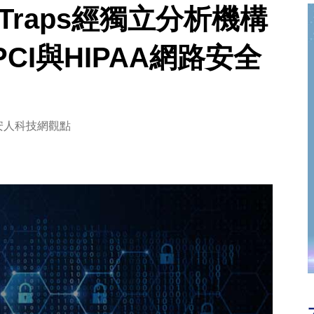
rks Traps經獨立分析機構
I與HIPAA網路安全
安人科技網觀點