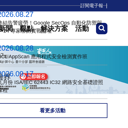
訂閱電子報
2026.08.27
終結告警疲勞！Google SecOps 自動化防禦與
新聞
觀點
解決方案
活動
7×24 專家聯防實戰論壇
2026.08.28
HCL AppScan 應用程式安全檢測實作班
2026.09.17
九月份 ISA/IEC 62443 IC32 網路安全基礎證照
課程
看更多活動