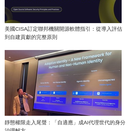
美國CISA訂定聯邦機關開源軟體指引：從導入評估
到自建貢獻的完整原則
靜態權限走入尾聲：「自適應」成AI代理世代的身分
治理解方