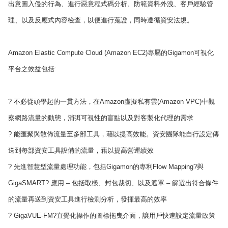
出意圖入侵的行為、進行惡意程式碼分析、防範資料外洩、客戶經驗管
理、以及反應式內容檢查，以便進行蒐證，同時遵循資安法規。
Amazon Elastic Compute Cloud (Amazon EC2)專屬的Gigamon可視化
平台之效益包括:
? 不必從頭學起的一貫方法，在Amazon虛擬私有雲(Amazon VPC)中觀
察網路流量的動態，消弭可視性的盲點以及對客製化代理的需求
? 能匯聚與散佈流量至多部工具，藉以提高效能。資安團隊能自行設定傳
送到每部資安工具設備的流量，藉以提高營運績效
? 先進智慧型流量處理功能，包括Gigamon的專利Flow Mapping?與
GigaSMART? 應用 – 包括取樣、封包裁切、以及遮罩 – 篩選出符合條件
的流量再送到資安工具進行檢測分析，發揮最高的效率
? GigaVUE-FM?直覺化操作的圖標拖曳介面，讓用戶快速設定流量政策