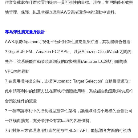
作業負載處在什麼位置均提供一貫可視性的目標。現在，客戶將能有效率
地管理、保護、以及掌握企業與AWS雲端環境中的流動中資料。
專為彈性擴充量身設計
AWS專屬Gigamon可視化平台針對彈性擴充量身打造，其功能特色包括:
? GigaVUE-FM、Amazon EC2 APIs、以及Amazon CloudWatch之間的
整合，讓系統能自動發現新增設的虛擬機器(Amazon EC2執行個體)或
VPC內的異動
? 在應用橫向擴充時，支援“Automatic Target Selection” 自動目標選取:
此申請專利中的創新方法在新執行個體啟用時，系統能自動選取與供應符
合預設條件的流量
? 一種申請專利中的控制器型態彈性架構，讓組織能從小規模的新創公司
一路橫向擴充，充分發揮公有雲IaaS的各種優勢。
? 針對第三方管理應用打造的開放性REST API，能協調各方面的可視功