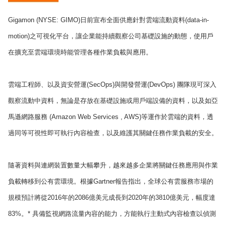
Gigamon (NYSE: GIMO)日前宣布全面供應針對雲端流動資料(data-in-
motion)之可視化平台，讓企業能持續觀察公司基礎設施的動態，使用戶
在擴充至雲端環境時能管理各種作業負載與應用。
雲端工程師、以及資安營運(SecOps)與開發營運(DevOps) 團隊現可深入
觀察流動中資料，無論是存放在基礎設施或用戶端設備的資料，以及如亞
馬遜網路服務 (Amazon Web Services , AWS)等運作於雲端的資料，透
過同等可視性即可執行內容檢查，以及維護其關鍵任務作業負載的安全。
隨著資料與連網裝置數量大幅攀升，越來越多企業將關鍵任務應用與作業
負載轉移到公有雲環境。根據Gartner報告指出，全球公有雲服務市場的
規模預計將從2016年的2086億美元成長到2020年的3810億美元，幅度達
83%。* 具備監視網路流量內容的能力，方能執行主動式內容檢查以偵測