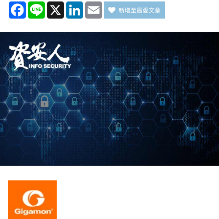
Facebook
Line
X
LinkedIn
Email