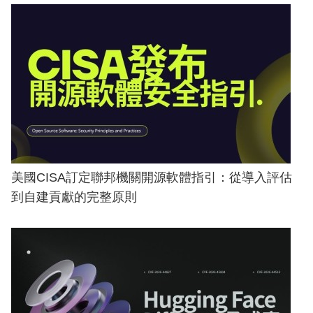
美國CISA訂定聯邦機關開源軟體指引：從導入評估
到自建貢獻的完整原則