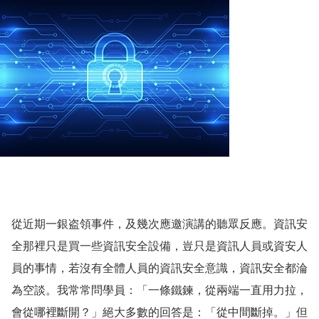
從近期一銀盗領事件，及幾次應邀演講的聽眾反應。資訊安
全那裡只是買一些資訊安全設備，豈只是資訊人員或資安人
員的事情，若沒有全體人員的資訊安全意識，資訊安全都淪
為空談。我常常問學員：「一條鐵鍊，從兩端一直用力拉，
會從哪裡斷開？」絕大多數的回答是：「從中間斷掉。」但