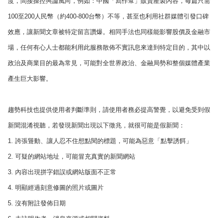
度，間接操控輿論風向，例如：中國「寫作幫」販賣產製內容，每篇只需
100至200人民幣（約400-800台幣）不等，甚至也利用社群媒體引發口碑
效應，讓新聞文章被特定留言讚爆。相同手法也同樣能影響股價及金融市
場，任何有心人士都能利用此服務散佈不實訊息來達到特定目的，其中以
政治及商業目的最為常見，可能對全世界政治、金融局勢和整個媒體產業
產生巨大影響。
趨勢科技也提供使用者判斷準則，請使用者務必提高警覺，以避免受到假
新聞混淆視聽，若發現新聞出現以下徵兆，就很可能是假新聞：
1. 誇張聳動、讓人忍不住想點閱的標題，可能為惡意「點擊誘餌」
2. 可疑的網站地址，可能冒充真實的新聞網站
3. 內容出現拼字錯誤或網站版面不正常
4. 明顯經過刻意修圖的照片或圖片
5. 沒有附註發佈日期