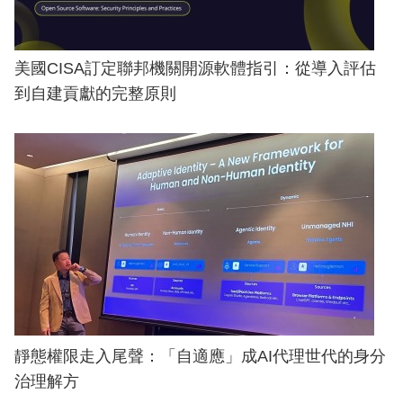
美國CISA訂定聯邦機關開源軟體指引：從導入評估
到自建貢獻的完整原則
靜態權限走入尾聲：「自適應」成AI代理世代的身分
治理解方