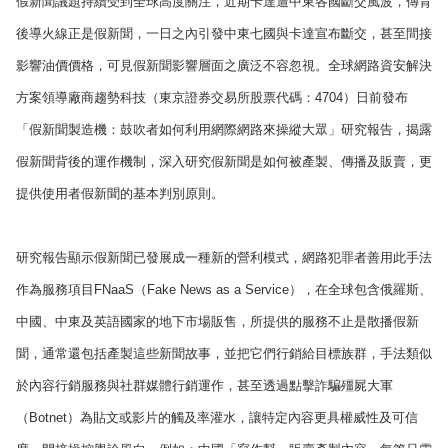
假新聞議題持續受到全球高度關注，近期卡達遭中東各國斷交風波，傳背
後導火線正是假新聞，一日之內引發中東七國與卡達宣布斷交，甚至間接
影響油價價格，可見假新聞影響層面之廣泛不容忽視。全球網路資安解決
方案領導廠商趨勢科技（東京證券交易所股票代碼：4704）日前發布
「假新聞製造機：鼓吹者如何利用網際網路來操縱大眾」研究報告，揭露
假新聞背後的運作機制，深入研究假新聞是如何被產製、傳播及販賣，更
提供使用者假新聞的基本判別原則。
研究報告顯示假新聞已發展成一種新的營利模式，網路犯罪者善用此手法
作為服務項目FNaaS（Fake News as a Service），在全球包含俄羅斯、
中國、中東及英語國家的地下市場販售，所提供的服務不止是散播假新
聞，通常還包括產製這些新聞故事，並把它們行銷給目標族群，手法類似
於內容行銷服務與社群媒體行銷運作，甚至透過點擊詐騙殭屍大軍
（Botnet）為貼文或影片的觸及率灌水，讓特定內容更具權威性及可信