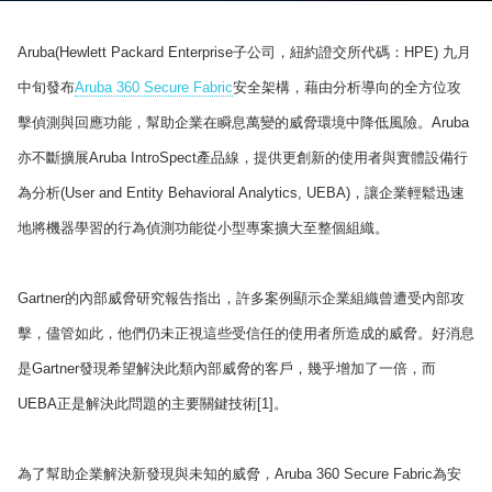
Aruba(Hewlett Packard Enterprise子公司，紐約證交所代碼：HPE) 九月
中旬發布
Aruba 360 Secure Fabric
安全架構，藉由分析導向的全方位攻
擊偵測與回應功能，幫助企業在瞬息萬變的威脅環境中降低風險。Aruba
亦不斷擴展Aruba IntroSpect產品線，提供更創新的使用者與實體設備行
為分析(User and Entity Behavioral Analytics, UEBA)，讓企業輕鬆迅速
地將機器學習的行為偵測功能從小型專案擴大至整個組織。
Gartner的內部威脅研究報告指出，許多案例顯示企業組織曾遭受內部攻
擊，儘管如此，他們仍未正視這些受信任的使用者所造成的威脅。好消息
是Gartner發現希望解決此類內部威脅的客戶，幾乎增加了一倍，而
UEBA正是解決此問題的主要關鍵技術[1]。
為了幫助企業解決新發現與未知的威脅，Aruba 360 Secure Fabric為安