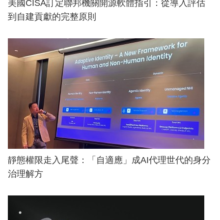
美國CISA訂定聯邦機關開源軟體指引：從導入評估
到自建貢獻的完整原則
靜態權限走入尾聲：「自適應」成AI代理世代的身分
治理解方