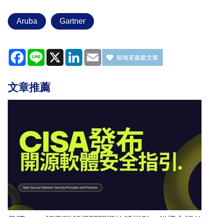
Aruba
Gartner
Facebook
Line
X
LinkedIn
Email
文章推薦