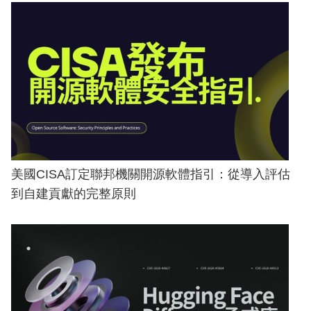
美國CISA訂定聯邦機關開源軟體指引：從導入評估
到自建貢獻的完整原則