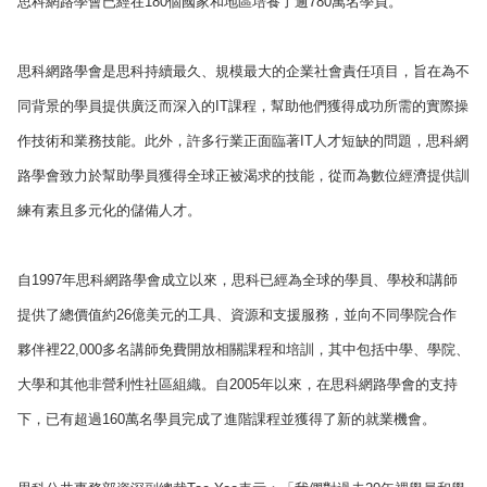
思科網路學會已經在180個國家和地區培養了逾780萬名學員。
思科網路學會是思科持續最久、規模最大的企業社會責任項目，旨在為不
同背景的學員提供廣泛而深入的IT課程，幫助他們獲得成功所需的實際操
作技術和業務技能。此外，許多行業正面臨著IT人才短缺的問題，思科網
路學會致力於幫助學員獲得全球正被渴求的技能，從而為數位經濟提供訓
練有素且多元化的儲備人才。
自1997年思科網路學會成立以來，思科已經為全球的學員、學校和講師
提供了總價值約26億美元的工具、資源和支援服務，並向不同學院合作
夥伴裡22,000多名講師免費開放相關課程和培訓，其中包括中學、學院、
大學和其他非營利性社區組織。自2005年以來，在思科網路學會的支持
下，已有超過160萬名學員完成了進階課程並獲得了新的就業機會。