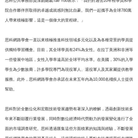
思科公共事務部資深副總裁Tae Yoo表示：「我們對過去20年裡學員和學
院合作夥伴所取得的卓越成就感到無比自豪。我們一起攜手為全球780萬
人帶來積極影響，這是一個偉大的里程碑。」
思科網路學會一直以來積極推進科技領域多元化以及為各種背景的學員提
供獨特學習機會。目前，其全球學員有24%為女性。在拉丁美洲和非洲等
一些發展中地區，女性入學率遠高於全球平均水準。在美國，30%的入學
學生為少數族裔，許多學院專門為現役軍人、退役軍人及其家屬提供教學
服務。此外，思科網路學會亦承諾在未來五年內為10,000名殘疾人士提供
幫助。
思科對於全數位化和宏觀技術發展趨勢有著深入的瞭解，憑藉創新技術多
年來不斷顛覆行業發展，同時對數位經濟時代勞動力的發展變化進行了全
面的市場調查研究。思科透過匯集這些方面積累的知識與經驗，不斷發展