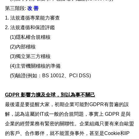
第三階段:
改 善
1.
法規遵循專業能力審查
2. 法規遵循和保證評鑑
(1)隱私權合規稽核
(2)內部稽核
(3)獨立第三方稽核
(4)主管機關稽核的準備
(5)驗證(例如：BS 10012、PCI DSS)
GDPR 影響力擴及全球，別以為事不關己
最後還是要提醒大家，初期企業可能對GDPR有普遍的誤
解，認為這屬於IT或一般的合規問題，事實上 GDPR 是與
企業的經營業務有緊密的關聯性。企業組織只要有來自歐盟
的客戶、合作夥伴，就不能置身事外，甚至是Cookie和IP