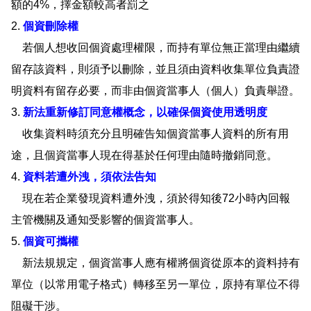
額的4%，擇金額較高者罰之
2.
個資刪除權
若個人想收回個資處理權限，而持有單位無正當理由繼續
留存該資料，則須予以刪除，並且須由資料收集單位負責證
明資料有留存必要，而非由個資當事人（個人）負責舉證。
3.
新法重新修訂同意權概念，以確保個資使用透明度
收集資料時須充分且明確告知個資當事人資料的所有用
途，且個資當事人現在得基於任何理由隨時撤銷同意。
4.
資料若遭外洩，須依法告知
現在若企業發現資料遭外洩，須於得知後72小時內回報
主管機關及通知受影響的個資當事人。
5.
個資可攜權
新法規規定，個資當事人應有權將個資從原本的資料持有
單位（以常用電子格式）轉移至另一單位，原持有單位不得
阻礙干涉。