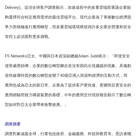
Delivery)。這項全球客戶調查顯示，加速成長中的多重雲端部署讓企業能
夠選擇符合特定應用需求的最佳雲端平台。現代企業為了掌握數位經濟競
爭力而積極進行應用轉型，而多重雲端環境將使得許多企業在營運和安全
管控上必須面對更多挑戰。
F5 Networks亞太、中國與日本資深副總裁Adam Judd表示：「即使安全
侵害威脅頻傳，企業的數位轉型腳步並沒有因此出現趨緩的現象。具備創
造性破壞特質的數位轉型改變了40億亞洲人與資料經濟的互動方式，而
應用也成為亞太的新日常。企業為了提供客戶更快速、更聰明且更安全的
應用經驗而致力構築紮實的基礎，今年的應用交付現狀報告顯示了數位轉
型如何對亞太企業帶來衝擊效應。」
調查摘要
調查對象涵蓋全球，行業包括政府、金融服務、科技與教育等。受訪者職