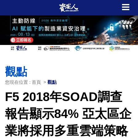
觀點
您現在位置 : 首頁 >
觀點
F5 2018年SOAD調查
報告顯示84% 亞太區企
業將採用多重雲端策略