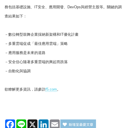
務包括基礎設施、IT安全、應用開發、DevOps與經營主股等。關鍵的調
查結果如下：
－數位轉型鼓舞企業採納新架構和IT優化計畫
－多重雲端促成「最佳應用雲端」策略
－應用服務是未來的道路
－安全信心隨著多重雲端的興起而跌落
－自動化與協調
欲瞭解更多資訊，請參訪
f5.com
。
Facebook
Line
X
LinkedIn
Email