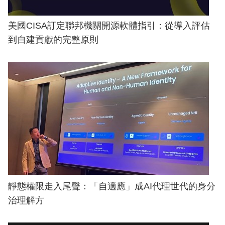
美國CISA訂定聯邦機關開源軟體指引：從導入評估
到自建貢獻的完整原則
靜態權限走入尾聲：「自適應」成AI代理世代的身分
治理解方