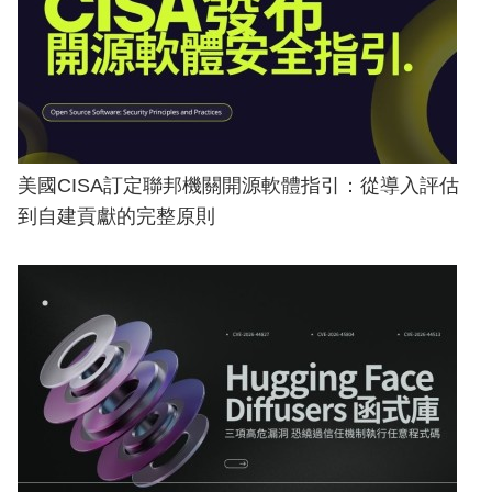
美國CISA訂定聯邦機關開源軟體指引：從導入評估
到自建貢獻的完整原則