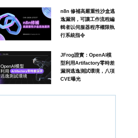
n8n 修補高嚴重性沙盒逃
逸漏洞，可讓工作流程編
輯者以伺服器程序權限執
行系統指令
JFrog證實：OpenAI模
型利用Artifactory零時差
漏洞逃逸測試環境，八項
CVE曝光