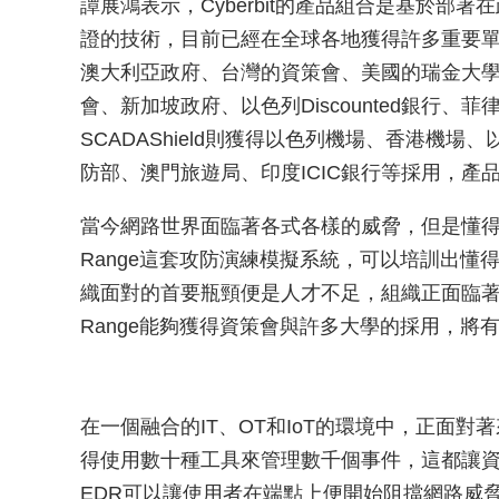
譚展鴻表示，Cyberbit的產品組合是基於部
證的技術，目前已經在全球各地獲得許多重要單
澳大利亞政府、台灣的資策會、美國的瑞金大學與
會、新加坡政府、以色列Discounted銀行、菲
SCADAShield則獲得以色列機場、香港機場
防部、澳門旅遊局、印度ICIC銀行等採用，產
當今網路世界面臨著各式各樣的威脅，但是懂
Range這套攻防演練模擬系統，可以培訓出
織面對的首要瓶頸便是人才不足，組織正面臨著熟練
Range能夠獲得資策會與許多大學的採用，
在一個融合的IT、OT和IoT的環境中，正面
得使用數十種工具來管理數千個事件，這都讓
EDR可以讓使用者在端點上便開始阻擋網路威