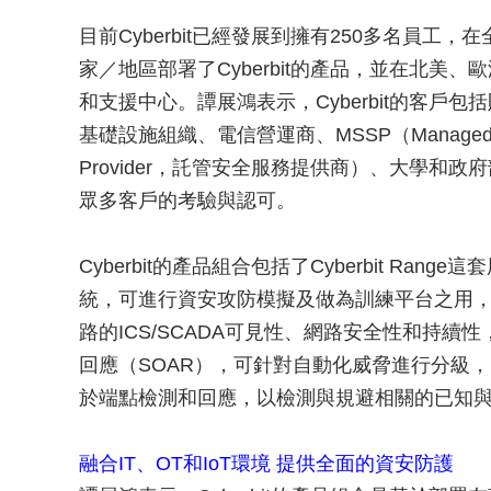
目前Cyberbit已經發展到擁有250多名員工，
家／地區部署了Cyberbit的產品，並在北美
和支援中心。譚展鴻表示，Cyberbit的客戶包
基礎設施組織、電信營運商、MSSP（Managed Secu
Provider，託管安全服務提供商）、大學和
眾多客戶的考驗與認可。
Cyberbit的產品組合包括了Cyberbit Ran
統，可進行資安攻防模擬及做為訓練平台之用，以及
路的ICS/SCADA可見性、網路安全性和持續
回應（SOAR），可針對自動化威脅進行分級
於端點檢測和回應，以檢測與規避相關的已知
融合IT、OT和IoT環境 提供全面的資安防護