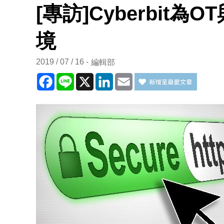
[專訪]Cyberbit
境
2019 / 07 / 16
編輯部
Facebook
Line
X
LinkedIn
Email