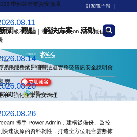
2026 中部製造業資安論壇
訂閱電子報
2026.08.11
新聞
觀點
解決方案
活動
智慧升級不踩雷｜掌握 Claude on AWS 最佳實
踐
2026.08.14
【資訊服務業】個資法遵實務暨資訊安全說明會
2026.08.20
運用AI強化企業資安治理
2026.08.26
Veeam 攜手 Power Admin，建構從備份、監控
到快速復原的資料韌性，打造全方位混合雲數據