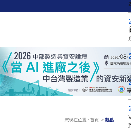
您現在位置 : 首頁 >
觀點