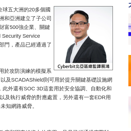
在全球五大洲的20多個
國
、歐洲和亞洲建立了子公司
括財富500強企業、關鍵
rity Service
政府部門，產品已經通過了
ge這套用於攻防演練的模擬系
SCADAShield則可用於提升關鍵基礎設施網
性，此外還有SOC 3D這套用於安全協調、自動化和
，以及執行威脅的對應處置，另外還有一套EDR用
與未知網路威脅。