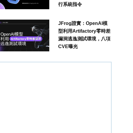
行系統指令
JFrog證實：OpenAI模
型利用Artifactory零時差
漏洞逃逸測試環境，八項
CVE曝光