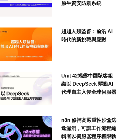
原生資安防禦系統
超越人類監督：前沿 AI
時代的新挑戰與應對
Unit 42揭露中國駭客組
織以 DeepSeek 驅動AI
代理自主入侵全球伺服器
n8n 修補高嚴重性沙盒逃
逸漏洞，可讓工作流程編
輯者以伺服器程序權限執