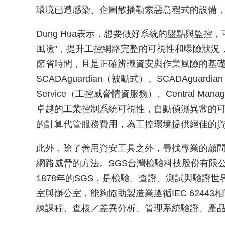
環境已遭感染、企圖散播勒索惡意程式的設備
Dung Hua表示，想要做好系統的盤點與監
風險”，提升工控網路完整的可視性和曝險狀況
節省時間，且是正確辨識資安與作業風險的基礎。Dung
SCADAguardian（被動式）、SCADAguardian
Service（工控威脅情資服務）、Central Man
卓越的工業控制系統可視性，自動偵測異常的
的計算代管服務費用，為工控環境提供絕佳的
此外，除了善用資安工具之外，尋找專業的顧問、
網路威脅的方法。SGS台灣檢驗科技股份有限
1878年的SGS，是檢驗、查證、測試與驗證世界
室與辦公室，能夠協助製造業遵循IEC 6244
練課程、查核／差異分析、管理系統驗證、產