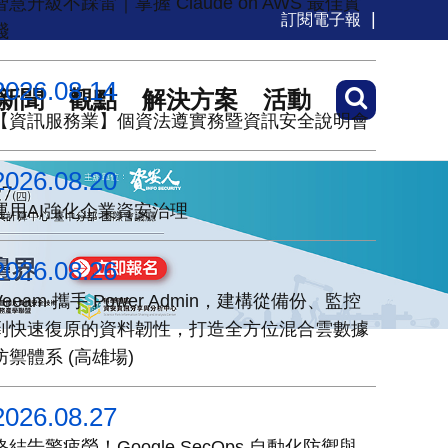
智慧升級不踩雷｜掌握 Claude on AWS 最佳實
訂閱電子報
踐
2026.08.14
新聞
觀點
解決方案
活動
【資訊服務業】個資法遵實務暨資訊安全說明會
2026.08.20
運用AI強化企業資安治理
2026.08.26
Veeam 攜手 Power Admin，建構從備份、監控
到快速復原的資料韌性，打造全方位混合雲數據
防禦體系 (高雄場)
2026.08.27
終結告警疲勞！Google SecOps 自動化防禦與