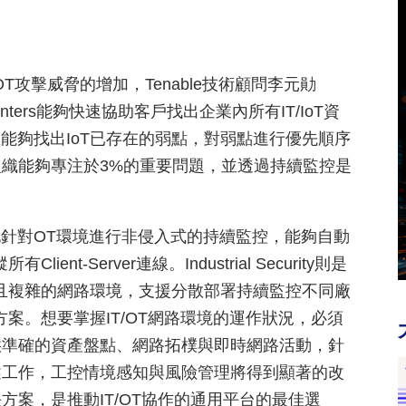
攻擊威脅的增加，Tenable技術顧問李元勛
tyCenters能夠快速協助客戶找出企業內所有IT/IoT資
能夠找出IoT已存在的弱點，對弱點進行優先順序
織能夠專注於3%的重要問題，並透過持續監控是
r可以100%地針對OT環境進行非侵入式的持續監控，能夠自動
-Server連線。Industrial Security則是
且複雜的網路環境，支援分散部署持續監控不同廠
案。想要掌握IT/OT網路環境的運作狀況，必須
供準確的資產盤點、網路拓樸與即時網路活動，針
述工作，工控情境感知與風險管理將得到顯著的改
案，是推動IT/OT協作的通用平台的最佳選