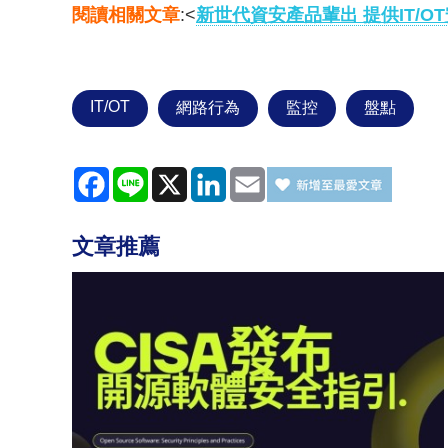
閱讀相關文章
:<
新世代資安產品輩出 提供IT/O
IT/OT
網路行為
監控
盤點
Facebook
Line
X
LinkedIn
Email
文章推薦