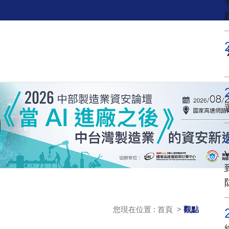
您現在位置 : 首頁 >
觀點