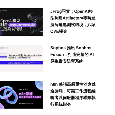
JFrog證實：OpenAI模
型利用Artifactory零時差
漏洞逃逸測試環境，八項
CVE曝光
Sophos 推出 Sophos
Fusion，打造完整的 AI
原生資安防禦系統
n8n 修補高嚴重性沙盒逃
逸漏洞，可讓工作流程編
輯者以伺服器程序權限執
行系統指令