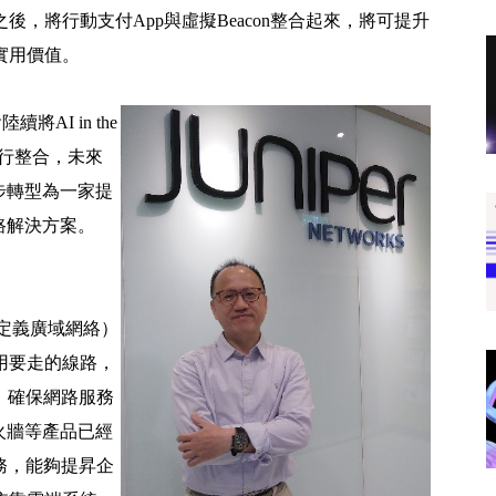
，將行動支付App與虛擬Beacon整合起來，將可提升
實用價值。
將AI in the
線進行整合，未來
逐步轉型為一家提
網路解決方案。
rk，軟體定義廣域網絡）
用要走的線路，
nt），確保網路服務
防火牆等產品已經
務，能夠提昇企