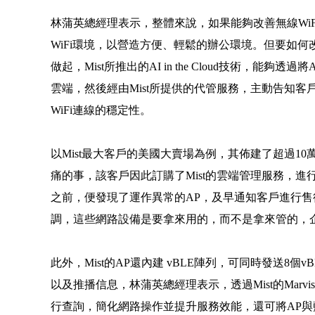
林蒲英總經理表示，整體來說，如果能夠改善無線Wi
WiFi環境，以營造方便、輕鬆的辦公環境。但要如何改善Wi
做起，Mist所推出的AI in the Cloud技術，能夠透過將AP
雲端，然後經由Mist所提供的代管服務，主動告知客
WiFi連線的穩定性。
以Mist最大客戶的美國大賣場為例，其佈建了超過1
痛的事，該客戶因此訂購了Mist的雲端管理服務，進
之前，便發現了運作異常的AP，及早通知客戶進行
調，這些網路設備是要拿來用的，而不是拿來管的，
此外，Mist的AP還內建 vBLE陣列，可同時發送8
以及推播信息，林蒲英總經理表示，透過Mist的Mar
行查詢，簡化網路操作並提升服務效能，還可將AP與藍