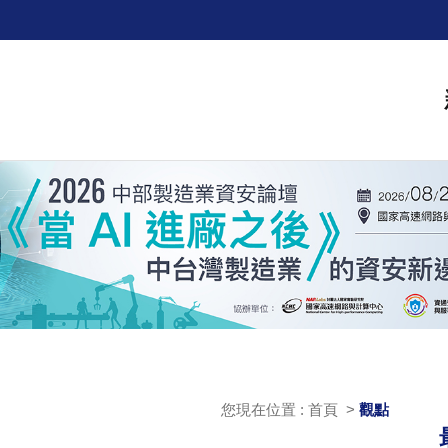
您現在位置 : 首頁 >
觀點