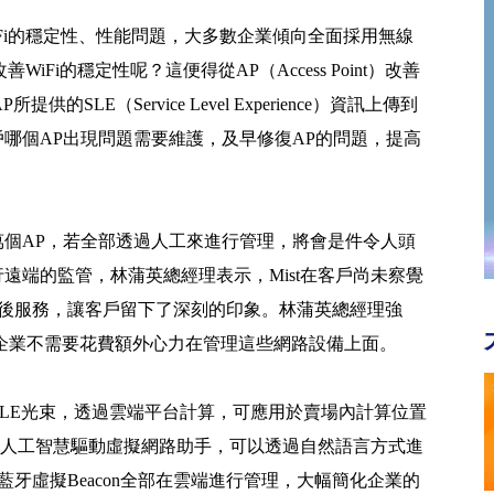
Fi的穩定性、性能問題，大多數企業傾向全面採用無線
Fi的穩定性呢？這便得從AP（Access Point）改善
所提供的SLE（Service Level Experience）資訊上傳到
戶哪個AP出現問題需要維護，及早修復AP的問題，提高
0萬個AP，若全部透過人工來進行管理，將會是件令人頭
行遠端的監管，林蒲英總經理表示，Mist在客戶尚未察覺
售後服務，讓客戶留下了深刻的印象。林蒲英總經理強
企業不需要花費額外心力在管理這些網路設備上面。
個vBLE光束，透過雲端平台計算，可應用於賣場內計算位置
vis人工智慧驅動虛擬網路助手，可以透過自然語言方式進
牙虛擬Beacon全部在雲端進行管理，大幅簡化企業的