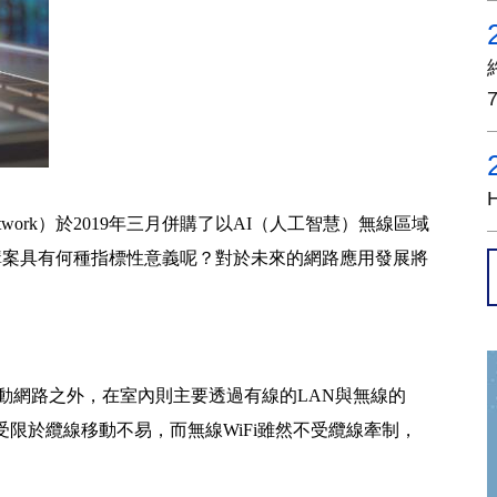
twork）於2019年三月併購了以AI（人工智慧）無線區域
pany.，這項併購案具有何種指標性意義呢？對於未來的網路應用發展將
G行動網路之外，在室內則主要透過有線的LAN與無線的
受限於纜線移動不易，而無線WiFi雖然不受纜線牽制，