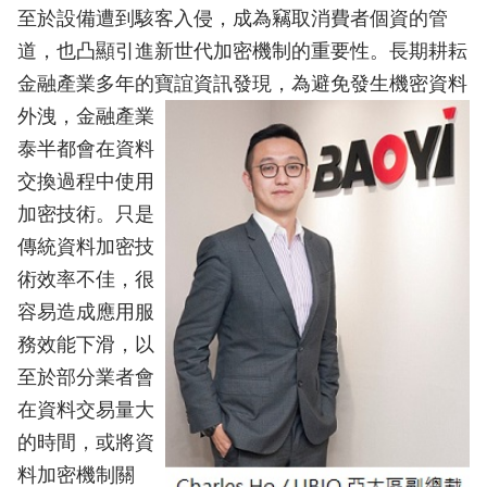
至於設備遭到駭客入侵，成為竊取消費者個資的管
道，也凸顯引進新世代加密機制的重要性。長期耕耘
金融產業多年的寶誼資訊發
現，為避免發生機密資料
外洩，金融產業
泰半都會在資料
交換過程中使用
加密技術。只是
傳統資料加密技
術效率不佳，很
容易造成應用服
務效能下滑，以
至於部分業者會
在資料交易量大
的時間，或將資
料加密機制關