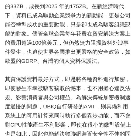
的33ZB，成長到2025 年的175ZB。在新經濟時代
下，資料已成為驅動企業競爭力的新動能，更是公司
能否轉型成功的重要動能，只是卻也成為駭客組織覬
覦的對象。儘管全球企業每年花費在資安解決方案上
的費用超過100億美元，但仍然無力阻擋資料外洩事
件發生，也迫使世界各國推出更嚴格的安全政策，如
歐盟的GDRP、台灣的個人資料保護法。
其實保護資料最好方式，即是將各種資料進行加密，
即便發生不幸被駭客竊取的憾事，也不用擔心違反法
規、影響消費者與公司權益。為解決傳統加密機制速
度過慢的問題，UBIQ自行研發的AMT，則具備利用
系統上的可用計算來同時執行多個異步功能，而不會
對CPU性能產生不利影響，即使在很小的微型設備上
也是如此，因此也能解決物聯網裝置安全性不佳的問