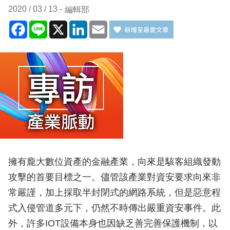
2020 / 03 / 13
編輯部
Facebook
Line
X
LinkedIn
Email
擁有龐大數位資產的金融產業，向來是駭客組織發動
攻擊的首要目標之一。儘管該產業對資安要求向來非
常嚴謹，加上採取半封閉式的網路系統，但是惡意程
式入侵管道多元下，仍然不時傳出嚴重資安事件。此
外，許多IOT設備本身也因缺乏善完善保護機制，以