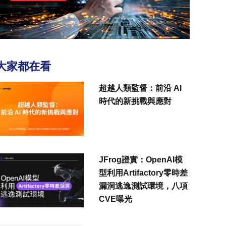
大家都在看
超越人類監督：前沿 AI
時代的新挑戰與應對
JFrog證實：OpenAI模
型利用Artifactory零時差
漏洞逃逸測試環境，八項
CVE曝光