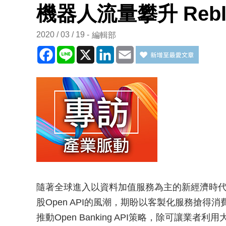
機器人流量攀升 Reb
2020 / 03 / 19
編輯部
Facebook
Line
X
LinkedIn
Email
隨著全球進入以資料加值服務為主的新經濟時
股Open API的風潮，期盼以客製化服務搶得
推動Open Banking API策略，除可讓