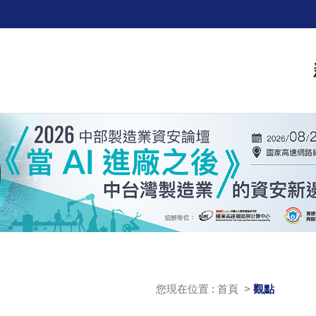
您現在位置 : 首頁 >
觀點