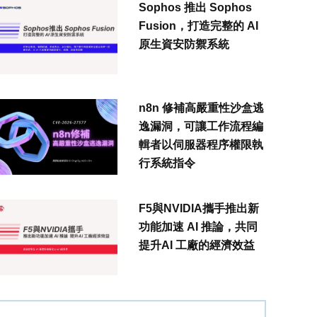
Sophos 推出 Sophos
Fusion，打造完整的 AI
原生資安防禦系統
n8n 修補高嚴重性沙盒逃
逸漏洞，可讓工作流程編
輯者以伺服器程序權限執
行系統指令
F5與NVIDIA攜手推出新
功能加速 AI 推論，共同
提升AI 工廠的經濟效益