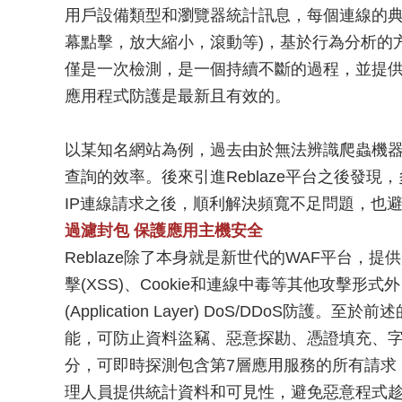
用戶設備類型和瀏覽器統計訊息，每個連線的典
幕點擊，放大縮小，滾動等)，基於行為分析的
僅是一次檢測，是一個持續不斷的過程，並提供
應用程式防護是最新且有效的。
以某知名網站為例，過去由於無法辨識爬蟲機
查詢的效率。後來引進Reblaze平台之後發
IP連線請求之後，順利解決頻寬不足問題，也
過濾封包 保護應用主機安全
Reblaze除了本身就是新世代的WAF平台，
擊(XSS)、Cookie和連線中毒等其他攻擊形式外，
(Application Layer) DoS/DDoS
能，可防止資料盜竊、惡意探勘、憑證填充、字
分，可即時探測包含第7層應用服務的所有請求
理人員提供統計資料和可見性，避免惡意程式趁