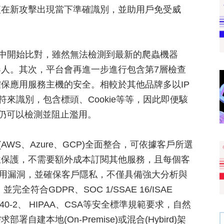
便在新攻擊出現當下準確識別，並助用戶免受威
名單中開始比對，雖然無法檢測到最新的爬蟲機器
人。其次，平台會再進一步進行包含第7層檢查
保應用服務主機的安全。相較於其他品牌多以IP
符來識別，包含標頭、Cookie等等，因此即便駭
ze仍可以檢測並阻止濫用。
AWS、Azure、GCP)全面整合，可依據客戶所選
位保護，不需要額外成本訂閱其他服務，且每個客
租用漏洞，並確保客戶隱私，不僅具備強大分析與
全符合GDPR、SOC 1/SSAE 16/ISAE
FIPS 140-2、 HIPAA、CSA等安全標準規範要求，自然
本地(On-Premise)或混合(Hybird)架