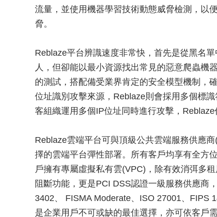
流量，並使用機器學習技術動態威脅檢測，以
脅。
Reblaze平台辨識速度非常快，首先是從黑
人，但卻能以最小資源找出常見的惡意爬蟲機器
的測試，搭配備受業界肯定的安全模型機制，確
位址識別攻擊來源，Reblaze則會採用多個標識
客組織運用多個IP位址同時進行攻擊，Rebla
Reblaze雲端平台可與頂級公共雲端服務供應商(
擇的雲端平台彈性部署。所有客戶均享有全方
戶擁有專屬虛擬私有雲(VPC)，除有效消弭多
阻斷功能，更是PCI DSS認證一級服務供應商， 並完
3402、 FISMA Moderate、ISO 27001、
是企業用戶不可或缺的最佳選擇，亦可依客戶需求部署自建