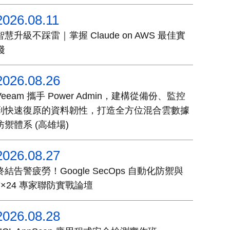
2026.08.11
智慧升級不踩雷｜掌握 Claude on AWS 最佳實
踐
2026.08.26
Veeam 攜手 Power Admin，建構從備份、監控
到快速復原的資料韌性，打造全方位混合雲數據
防禦體系 (高雄場)
2026.08.27
終結告警疲勞！Google SecOps 自動化防禦與
7×24 專家聯防實戰論壇
2026.08.28