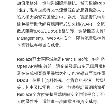
加值服務外，也能與國際潮接軌。然而根據Reblaze公布的「
指出，現今企業有62%流量源自於爬蟲機器人
陷入極大的資安風險之中。為此，寶誼資訊特別引
建包括新世代網頁應用程式防火牆
(WAF)、全
散式阻斷(DoS/DDoS)攻擊防護、進階機器人管理
Management)、Web API安全，即時流量
企業對抗各種資安威脅。
Reblaze亞太區區域總監Francis Teo說，
Open API機制效益，讓企業發展出多元應用
器在造成頻寬費用暴增之外，也會導致面臨多
DDoS、信用卡資料外洩、存貨資料外洩、垃
等，其中又以零售、金融、旅遊與訂票網站遭
Reblaze全方位完整雲端網站安全防護平台，
人的屬性外，還能進一步阻擋各種資安威脅。