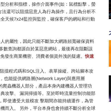
型分析和指標，操作介面事件(如：鼠標點擊，螢
方法還可以阻擋惡意人為行為操作，且行為分析不
全天候7x24監控與監控，確保客戶的網站和行動
器人的屬性，因此只能不斷加大網路頻寬確保資料
現，多數查詢都源自於某惡意網站，最後再在阻斷該
避免發生商業機密、消費者個資外洩的疑慮。
快速
提供阻擋程式碼和SQL注入、表單操縱、跨站腳本攻
也能提供網路層(Network Layer)與應用層
防護。至於前述的爬蟲機器人部分，產品本身內建機器人管理功
典攻擊、 漏洞掃描等。至於即時流量控制功能部
，即使遭受大規模攻 擊期間亦能持續運作，為管
機而入。 另外，平台本身也會持續不斷分析全球