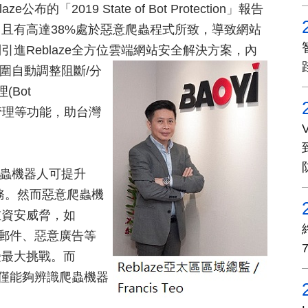
2019 State of Bot Protection」報告
，且有高達38%處於惡意爬蟲程式所致，導致網站
進Reblaze全方位雲端網站安全解決方案，內
範圍自動調整阻斷/分
(Bot
監控管理等功能，助台灣
好的爬蟲機器人可提升
服務。然而惡意爬蟲機
重資安威脅，如
圾郵件、惡意廣告等
受最大挑戰。而
不僅能夠辨識爬蟲機器