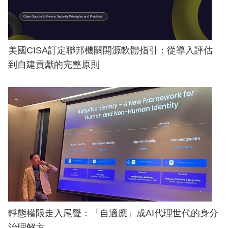
美國CISA訂定聯邦機關開源軟體指引：從導入評估
到自建貢獻的完整原則
靜態權限走入尾聲：「自適應」成AI代理世代的身分
治理解方