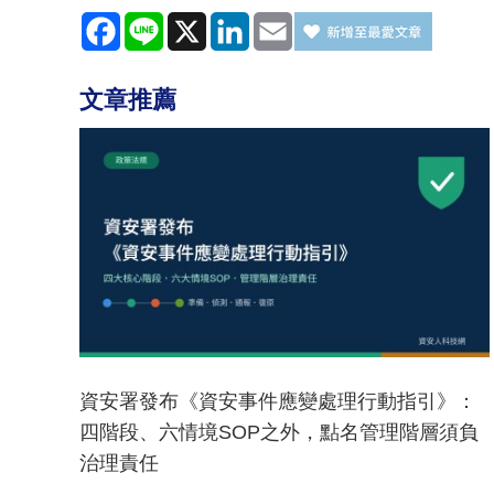
Facebook
Line
X
LinkedIn
Email
文章推薦
資安署發布《資安事件應變處理行動指引》：
四階段、六情境SOP之外，點名管理階層須負
治理責任