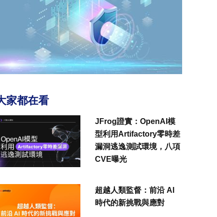
大家都在看
JFrog證實：OpenAI模
型利用Artifactory零時差
漏洞逃逸測試環境，八項
CVE曝光
超越人類監督：前沿 AI
時代的新挑戰與應對