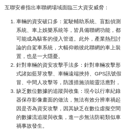
互聯安睿指出車聯網場域面臨三大資安威脅：
車輛的資安破口多：駕駛輔助系統、盲點偵測
系統、車上娛樂系統等，皆具備聯網功能，都
可能成為駭客的侵入管道。此外，產業熱烈討
論的自駕車系統，大幅仰賴彼此聯網的車上裝
置，也是一大隱憂。
針對車輛的資安攻擊手法多：針對車輛攻擊形
式諸如藍芽攻擊、車輛遠端挾持、GPS訊號假
冒、中間人攻擊等，防護措施須能靈活應對，
缺乏數位數據的追蹤與收集：現今以行車紀錄
器保存影像畫面的做法，無法有效分辨車禍起
因是否為資安攻擊，因其缺乏在數位虛擬空間
的數據流追蹤與收集，進一步無法防範類似車
禍事故發生。