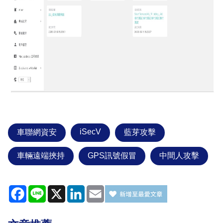
iSecV
車聯網資安
藍芽攻擊
車輛遠端挾持
GPS訊號假冒
中間人攻擊
Facebook
Line
X
LinkedIn
Email