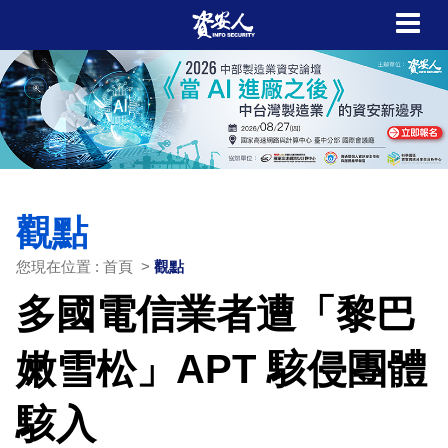
觀點
您現在位置 : 首頁 >
觀點
多國電信業者遭「黎巴
嫩雪松」APT 駭侵團體
駭入