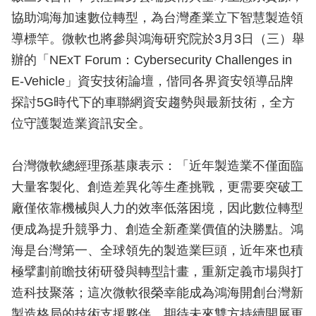
協助鴻海加速數位轉型，為台灣產業立下智慧製造領
導標竿。微軟也將參與鴻海研究院於3月3日（三）舉
辦的「NExT Forum：Cybersecurity Challenges in
E-Vehicle」資安技術論壇，偕同各界資安領導品牌
探討5G時代下的車聯網資安趨勢與最新技術，全方
位守護製造業資訊安全。
台灣微軟總經理孫基康表示：「近年製造業不僅面臨
大量客製化、創造差異化等生產挑戰，更需要突破工
廠僅依靠機械與人力的效率低落困境，因此數位轉型
便成為提升競爭力、創造全新產業價值的決勝點。鴻
海是台灣第一、全球領先的製造業巨頭，近年來也積
極擘劃前瞻技術研發與轉型計畫，重新定義市場與打
造科技聚落；這次微軟很榮幸能成為鴻海開創台灣新
製造格局的技術支援夥伴，期待未來雙方持續開展更