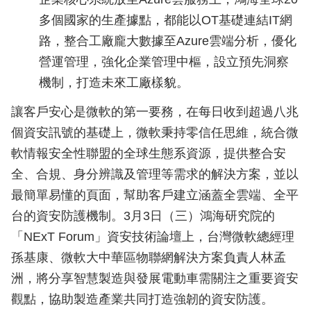
多個國家的生產據點，都能以OT基礎連結IT網
路，整合工廠龐大數據至Azure雲端分析，優化
營運管理，強化企業管理中樞，設立預先洞察
機制，打造未來工廠樣貌。
讓客戶安心是微軟的第一要務，在每日收到超過八兆
個資安訊號的基礎上，微軟秉持零信任思維，統合微
軟情報安全性聯盟的全球生態系資源，提供整合安
全、合規、身分辨識及管理等需求的解決方案，並以
最簡單易懂的頁面，幫助客戶建立涵蓋全雲端、全平
台的資安防護機制。3月3日（三）鴻海研究院的
「NExT Forum」資安技術論壇上，台灣微軟總經理
孫基康、微軟大中華區物聯網解決方案負責人林孟
洲，將分享智慧製造與發展電動車需關注之重要資安
觀點，協助製造產業共同打造強韌的資安防護。