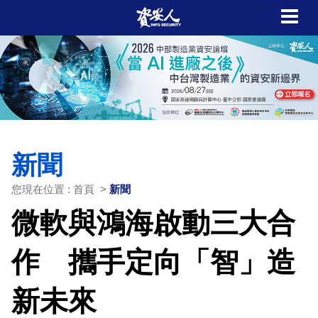
新聞
您現在位置 : 首頁 >
新聞
微軟與鴻海啟動三大合
作 攜手定向「智」造
新未來