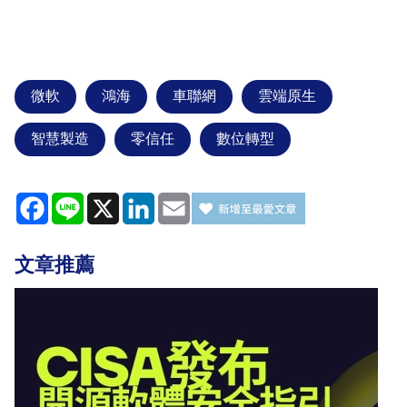
微軟
鴻海
車聯網
雲端原生
智慧製造
零信任
數位轉型
Facebook
Line
X
LinkedIn
Email
文章推薦