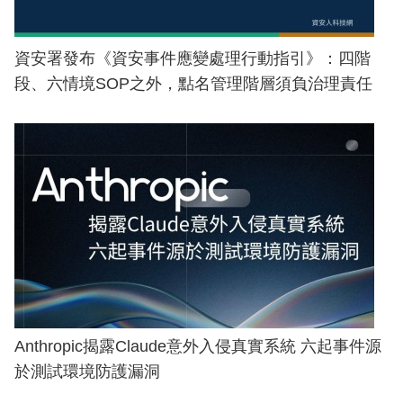
資安署發布《資安事件應變處理行動指引》：四階
段、六情境SOP之外，點名管理階層須負治理責任
Anthropic揭露Claude意外入侵真實系統 六起事件源
於測試環境防護漏洞