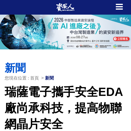
新聞
您現在位置 : 首頁 >
新聞
瑞薩電子攜手安全EDA
廠尚承科技，提高物聯
網晶片安全