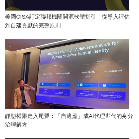
美國CISA訂定聯邦機關開源軟體指引：從導入評估
到自建貢獻的完整原則
靜態權限走入尾聲：「自適應」成AI代理世代的身分
治理解方