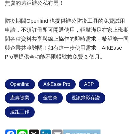
無虞的遠距辦公私有雲！
防疫期間Openfind 也提供辦公防疫工具的免費試用
申請，不須註冊即可開通使用，輕鬆滿足在家上班期
間各種資料共享與線上協作的即時需求，希望能一同
與企業共渡難關！如有進一步使用需求，ArkEase
Pro更提供全功能不限帳號數免費 3 個月。
Openfind
ArkEase Pro
AEP
產壽險業
金管會
視訊錄影存證
遠距工作
Facebook
Line
X
LinkedIn
Email