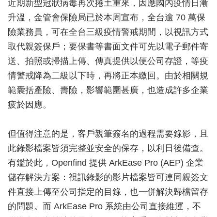
近期新型冠狀病毒再次捲土重來，因應國內疫情日漸
升溫，金管會保險局已於本周宣布，全台逾 70 萬保
險業務員，可在全台三級疫情警戒期間，以視訊方式
取代親簽保戶；要保書等書面文件可先以電子郵件寄
送、拍照或掃描上傳、傳真提供以便公司存證，等疫
情警戒降為二級以下時，再將正本繳回。由於相關規
範囊括產險、壽險，影響範圍甚廣，也造成許多企業
疲於因應。
但值得注意的是，客戶親筆簽名的過程需要錄影，且
此錄影檔案皆須完整並安全的保存，以利日後備查。
有鑑於此，Openfind 提供 ArkEase Pro (AEP) 企業
儲存解決方案：視訊錄影的影片檔案皆可連同親簽文
件直接上傳至公司指定的目錄，也一併解決歸檔留存
的問題。而 ArkEase Pro 系統由公司直接維運，不