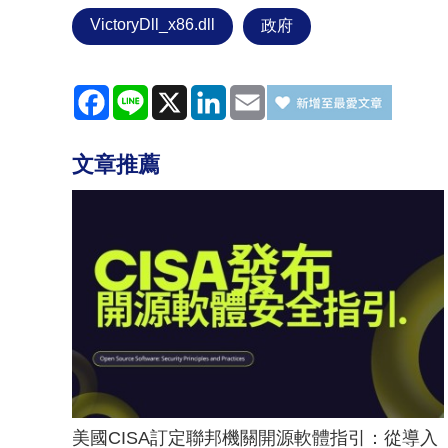
VictoryDll_x86.dll
政府
Facebook
Line
X
LinkedIn
Email
文章推薦
美國CISA訂定聯邦機關開源軟體指引：從導入