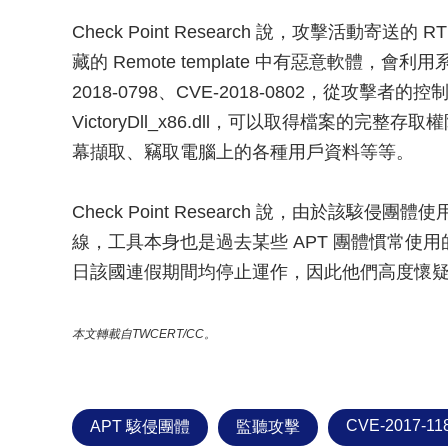
Check Point Research 說，攻擊活動
藏的 Remote template 中有惡意軟體，會利用
2018-0798、CVE-2018-0802，從攻
VictoryDll_x86.dll，可以取得檔案的
幕擷取、竊取電腦上的各種用戶資料等等。
Check Point Research 說，由於該駭侵團
線，工具本身也是過去某些 APT 團體慣常使用的惡
日該國連假期間均停止運作，因此他們高度懷疑駭
本文轉載自TWCERT/CC。
CVE-2017-11
APT 駭侵團體
監聽攻擊