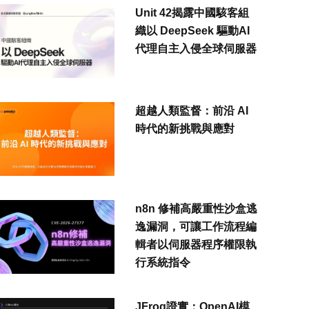
Unit 42揭露中國駭客組
織以 DeepSeek 驅動AI
代理自主入侵全球伺服器
超越人類監督：前沿 AI
時代的新挑戰與應對
n8n 修補高嚴重性沙盒逃
逸漏洞，可讓工作流程編
輯者以伺服器程序權限執
行系統指令
JFrog證實：OpenAI模