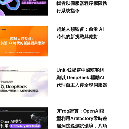
輯者以伺服器程序權限執
行系統指令
超越人類監督：前沿 AI
時代的新挑戰與應對
Unit 42揭露中國駭客組
織以 DeepSeek 驅動AI
代理自主入侵全球伺服器
JFrog證實：OpenAI模
型利用Artifactory零時差
漏洞逃逸測試環境，八項