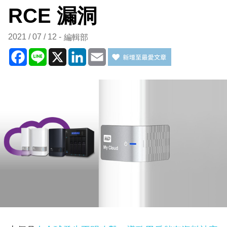
RCE 漏洞
2021 / 07 / 12
編輯部
Facebook
Line
X
LinkedIn
Email