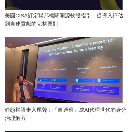
美國CISA訂定聯邦機關開源軟體指引：從導入評估
到自建貢獻的完整原則
靜態權限走入尾聲：「自適應」成AI代理世代的身分
治理解方