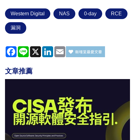
Western Digital
NAS
0-day
RCE
漏洞
Facebook
Line
X
LinkedIn
Email
文章推薦