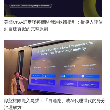
美國CISA訂定聯邦機關開源軟體指引：從導入評估
到自建貢獻的完整原則
靜態權限走入尾聲：「自適應」成AI代理世代的身分
治理解方