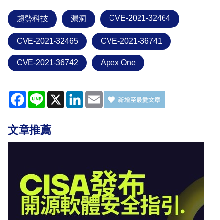
CVE-2021-32464
趨勢科技
漏洞
CVE-2021-32465
CVE-2021-36741
CVE-2021-36742
Apex One
Facebook
Line
X
LinkedIn
Email
文章推薦