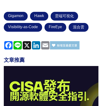
Gigamon
Hawk
雲端可視化
Visibility-as-Code
FireEye
混合雲
Facebook
Line
X
LinkedIn
Email
文章推薦