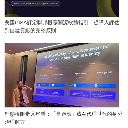
美國CISA訂定聯邦機關開源軟體指引：從導入評估
到自建貢獻的完整原則
靜態權限走入尾聲：「自適應」成AI代理世代的身分
治理解方