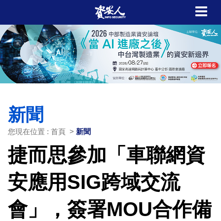
新聞
您現在位置 : 首頁 >
新聞
捷而思參加「車聯網資
安應用SIG跨域交流
會」，簽署MOU合作備