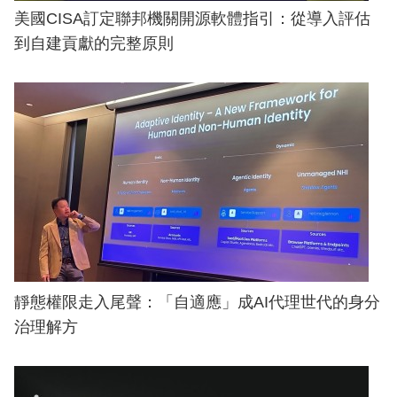
美國CISA訂定聯邦機關開源軟體指引：從導入評估
到自建貢獻的完整原則
靜態權限走入尾聲：「自適應」成AI代理世代的身分
治理解方