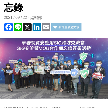
忘錄
2021 / 09 / 22
編輯部
Facebook
Line
X
LinkedIn
Email