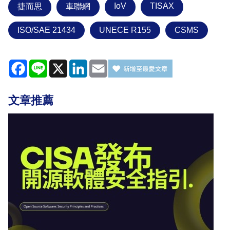
IoV
TISAX
捷而思
車聯網
ISO/SAE 21434
UNECE R155
CSMS
Facebook
Line
X
LinkedIn
Email
文章推薦