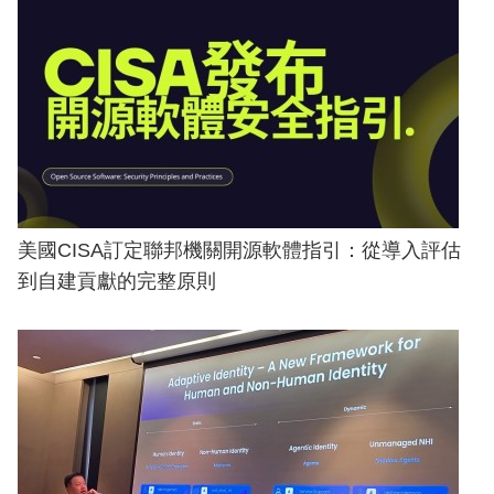
美國CISA訂定聯邦機關開源軟體指引：從導入評估
到自建貢獻的完整原則