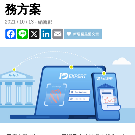
務方案
2021 / 10 / 13
編輯部
Facebook
Line
X
LinkedIn
Email