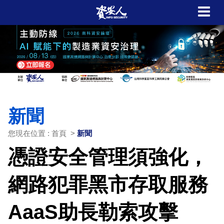
新聞
您現在位置 : 首頁 >
新聞
憑證安全管理須強化，
網路犯罪黑市存取服務
AaaS助長勒索攻擊