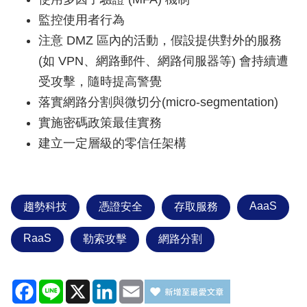
監控使用者行為
注意 DMZ 區內的活動，假設提供對外的服務
(如 VPN、網路郵件、網路伺服器等) 會持續遭
受攻擊，隨時提高警覺
落實網路分割與微切分(micro-segmentation)
實施密碼政策最佳實務
建立一定層級的零信任架構
AaaS
趨勢科技
憑證安全
存取服務
RaaS
勒索攻擊
網路分割
Facebook
Line
X
LinkedIn
Email