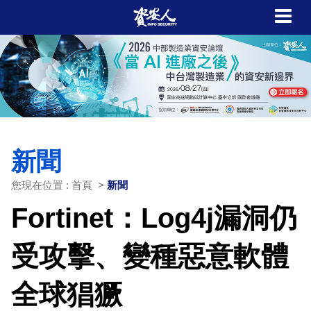
新聞
您現在位置 : 首頁 >
新聞
Fortinet：Log4j漏洞仍
受攻擊、變種惡意軟體
全球猖獗