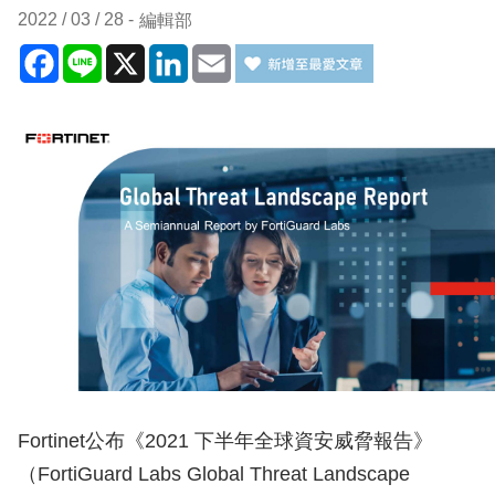
2022 / 03 / 28
編輯部
Facebook
Line
X
LinkedIn
Email
Fortinet公布《2021 下半年全球資安威脅報告》
（FortiGuard Labs Global Threat Landscape