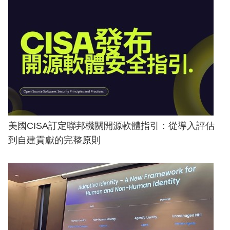
美國CISA訂定聯邦機關開源軟體指引：從導入評估
到自建貢獻的完整原則