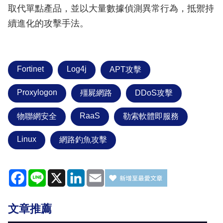
取代單點產品，並以大量數據偵測異常行為，抵禦持
續進化的攻擊手法。
Fortinet
Log4j
APT攻擊
Proxylogon
殭屍網路
DDoS攻擊
RaaS
物聯網安全
勒索軟體即服務
Linux
網路釣魚攻擊
Facebook
Line
X
LinkedIn
Email
文章推薦