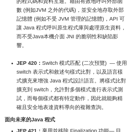
的程式碼和資料互通。藉由有效地呼叫外部函
數 (例如JVM 之外的代碼)，並安全地存取外部
記憶體 (例如不受 JVM 管理的記憶體)，API 可
讓 Java 程式呼叫原生程式庫與處理原生資料，
而不受Java本機介面 JNI 的脆弱性和缺陷影
響。
JEP 420：
Switch 模式匹配 (二次預覽) — 使用
switch 表示式和敘述句樣式比對，以及語言樣
式擴充來增強 Java 程式設計語言。將樣式比對
擴充到 switch，允許對多個模式進行表示式測
試，而每個樣式都有特定動作，因此就能夠精
確且安全地表達資料導向的複雜查詢。
面向未來的Java 程式
JEP 421：
棄用並移除 Finalization 功能— 目