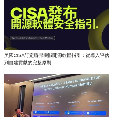
美國CISA訂定聯邦機關開源軟體指引：從導入評估
到自建貢獻的完整原則