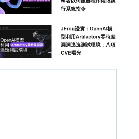
輯者以伺服器程序權限執
行系統指令
JFrog證實：OpenAI模
型利用Artifactory零時差
漏洞逃逸測試環境，八項
CVE曝光