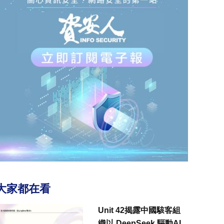
大家都在看
Unit 42揭露中國駭客組
織以 DeepSeek 驅動AI