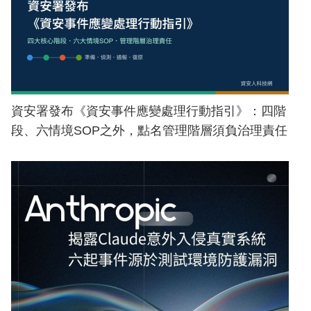
資安署發布《資安事件應變處理行動指引》：四階
段、六情境SOP之外，點名管理階層須負治理責任