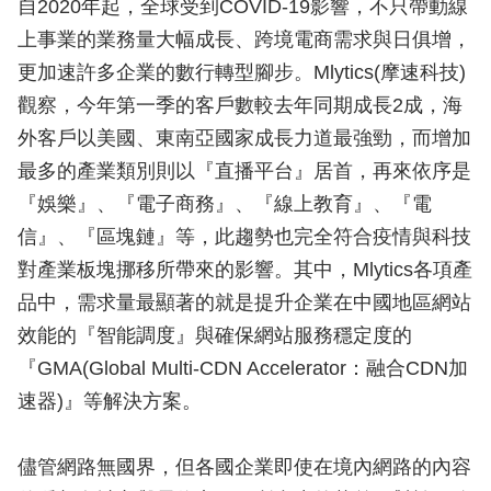
自2020年起，全球受到COVID-19影響，不只帶動線
上事業的業務量大幅成長、跨境電商需求與日俱增，
更加速許多企業的數行轉型腳步。Mlytics(摩速科技)
觀察，今年第一季的客戶數較去年同期成長2成，海
外客戶以美國、東南亞國家成長力道最強勁，而增加
最多的產業類別則以『直播平台』居首，再來依序是
『娛樂』、『電子商務』、『線上教育』、『電
信』、『區塊鏈』等，此趨勢也完全符合疫情與科技
對產業板塊挪移所帶來的影響。其中，Mlytics各項產
品中，需求量最顯著的就是提升企業在中國地區網站
效能的『智能調度』與確保網站服務穩定度的
『GMA(Global Multi-CDN Accelerator：融合CDN加
速器)』等解決方案。
儘管網路無國界，但各國企業即使在境內網路的內容