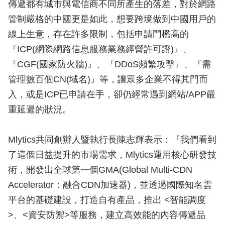
傳遞都有城市與電信商不同所產生的落差，對於網路
管制嚴格的中國更是如此，想要跨境做到中國用戶的
線上生意，存在許多限制，包括申請門檻高的
『ICP(網際網路信息服務業務經營許可證)』、
『CGF(國家防火牆)』、『DDoS頻繁攻擊』、『需
管理數百個CN(域名)』等，讓眾多企業不得其門而
入，或是ICP已申請在手，卻仍經常遇到網站/APP嚴
重延遲的狀況。
Mlytics共同創辦人暨執行長陳志輝表示：『我們看到
了這個日益提升的市場需求，Mlytics運用核心研發技
術，開發出全球第一個GMA(Global Multi-CDN
Accelerator：融合CDN加速器)，並透過國際知名雲
平台的基礎建設，打造自有產品，推出 <智能調度
>、<資安防禦>等服務，建立高效能的內容傳遞品