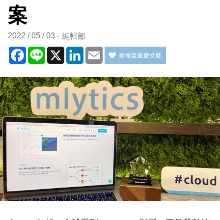
案
2022 / 05 / 03
編輯部
Facebook
Line
X
LinkedIn
Email