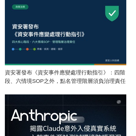
資安署發布《資安事件應變處理行動指引》：四階
段、六情境SOP之外，點名管理階層須負治理責任