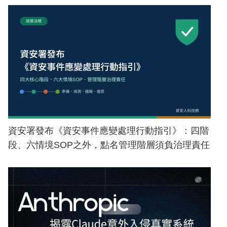
資安署發布《資安事件應變處理行動指引》：四階
段、六情境SOP之外，點名管理階層須負治理責任