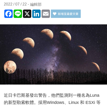
2022 / 07 / 22
編輯部
Facebook
Line
X
LinkedIn
Email
近日卡巴斯基發出警告，他們監測到一種名為Luna
的新型勒索軟體。採用Windows、Linux 和 ESXi 等