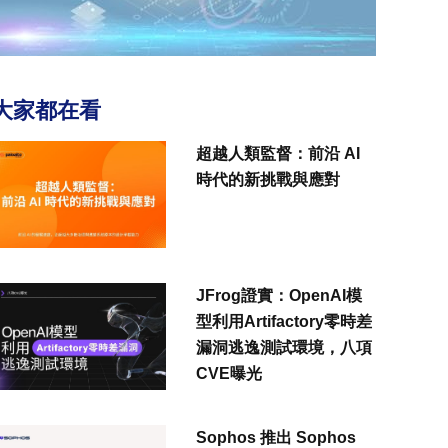
大家都在看
超越人類監督：前沿 AI
時代的新挑戰與應對
JFrog證實：OpenAI模
型利用Artifactory零時差
漏洞逃逸測試環境，八項
CVE曝光
Sophos 推出 Sophos