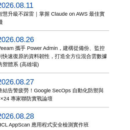
2026.08.11
智慧升級不踩雷｜掌握 Claude on AWS 最佳實
踐
2026.08.26
Veeam 攜手 Power Admin，建構從備份、監控
到快速復原的資料韌性，打造全方位混合雲數據
防禦體系 (高雄場)
2026.08.27
終結告警疲勞！Google SecOps 自動化防禦與
7×24 專家聯防實戰論壇
2026.08.28
HCL AppScan 應用程式安全檢測實作班