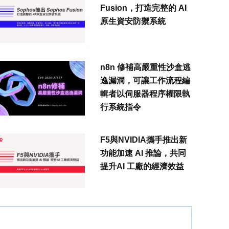
Fusion，打造完整的 AI
原生資安防禦系統
n8n 修補高嚴重性沙盒逃
逸漏洞，可讓工作流程編
輯者以伺服器程序權限執
行系統指令
F5與NVIDIA攜手推出新
功能加速 AI 推論，共同
提升AI 工廠的經濟效益