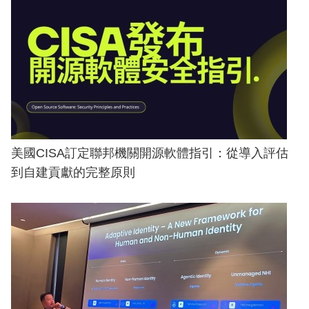
美國CISA訂定聯邦機關開源軟體指引：從導入評估
到自建貢獻的完整原則