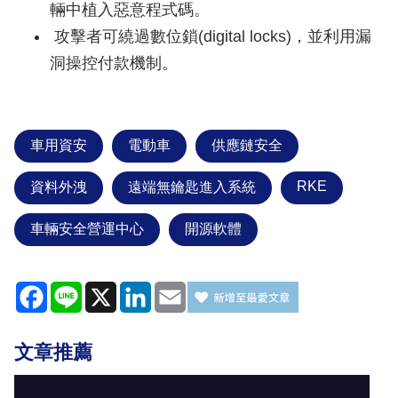
輛中植入惡意程式碼。
攻擊者可繞過數位鎖(digital locks)，並利用漏
洞操控付款機制。
車用資安
電動車
供應鏈安全
RKE
資料外洩
遠端無鑰匙進入系統
車輛安全營運中心
開源軟體
Facebook
Line
X
LinkedIn
Email
文章推薦