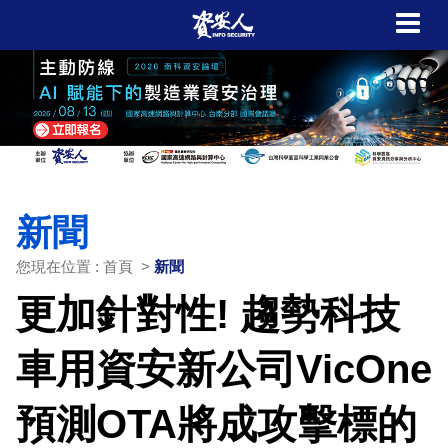
新聞
您現在位置 : 首頁 >
新聞
更加針對性! 趨勢科技
車用資安新公司VicOne
預測OTA將成攻擊標的