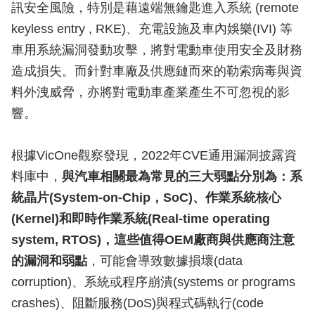
訊安全風險，特別是藉遠端無鑰匙進入系統 (remote
keyless entry , RKE)、充電設施及車內娛樂(IVI) 等
車用系統漏洞發動攻擊，將對電動車使用安全及財務
造成損失。而針對車廠及供應鏈而來的勒索病毒與資
料外洩威脅，亦將對電動車產業產生不可忽視的影
響。
根據VicOne觀察發現，2022年CVE通用漏洞披露資
料庫中，
與汽車相關最為常見的三大弱點分別為：系
統晶片(System-on-Chip，SoC)、作業系統核心
(Kernel)和即時作業系統(Real-time operating
system, RTOS)，這些值得OEM廠商與供應商注意
的漏洞和弱點
，可能會導致數據損壞(data
corruption)、系統或程序崩潰(systems or programs
crashes)、阻斷服務(DoS)與程式碼執行(code