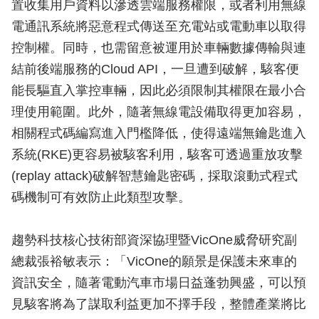
置收集用戶資料以滲透雲端服務權限，或者利用無線
電通訊系統將惡意程式傳送至充電站或電動車以取得
控制權。同時，也需留意被運用於車輛數據傳輸與連
結前後端服務的Cloud API，一旦遭到破解，駭客便
能長驅直入掌控車輛，因此必須限制其權限在最小合
理使用範圍。此外，隨著無線電設備取得更加容易，
相關程式碼編寫進入門檻降低，使得遠端無鑰匙進入
系統(RKE)更容易被駭客利用，駭客可透過重放攻擊
(replay attack)破解智慧鑰匙密碼，採取滾動式程式
碼機制可有效防止此類型攻擊。
趨勢科技核心技術部資深協理暨VicOne威脅研究副
總裁張裕敏表示：「VicOne的願景是保護未來車的
資訊安全，隨著電動汽車市場日益蓬勃興盛，可以預
見駭客將為了謀取利益更加不擇手段，整體產業將比