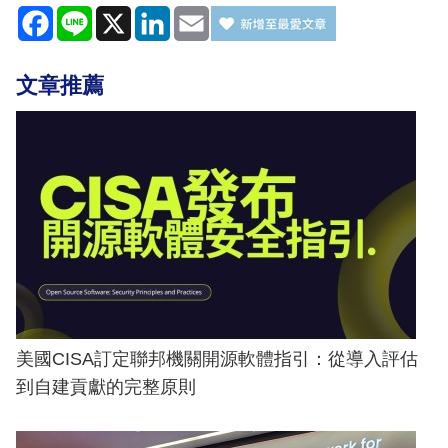
Facebook
Line
X
LinkedIn
Email
文章推薦
美國CISA訂定聯邦機關開源軟體指引：從導入評估
到自建貢獻的完整原則