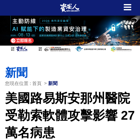
新聞
您現在位置 : 首頁 >
新聞
美國路易斯安那州醫院
受勒索軟體攻擊影響 27
萬名病患