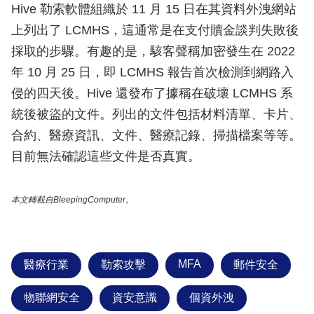
Hive 勒索軟體組織於 11 月 15 日在其資料外洩網站
上列出了 LCMHS，這通常是在支付贖金談判失敗後
採取的步驟。有趣的是，駭客聲稱加密發生在 2022
年 10 月 25 日，即 LCMHS 報告首次檢測到網路入
侵的四天後。Hive 還發布了據稱在破壞 LCMHS 系
統後被盜的文件。列出的文件包括材料清單、卡片、
合約、醫療資訊、文件、醫療記錄、掃描檔案等等。
目前無法確認這些文件是否真實。
本文轉載自BleepingComputer。
MFA
醫療行業
勒索攻擊
郵件安全
物聯網安全
資安意識
個資外洩