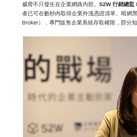
威脅不只發生在企業網路內部。
S2W 行銷總監 Mi
者已可在數秒內取得企業外洩憑證清單。暗網黑市更出現
Broker），專門販售企業系統存取權限，部