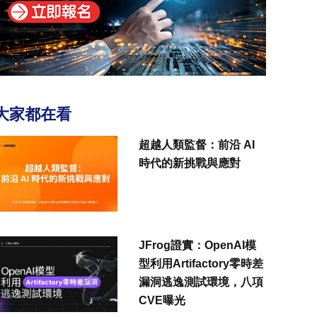
大家都在看
超越人類監督：前沿 AI
時代的新挑戰與應對
JFrog證實：OpenAI模
型利用Artifactory零時差
漏洞逃逸測試環境，八項
CVE曝光