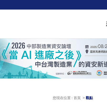
您現在位置 : 首頁 >
觀點