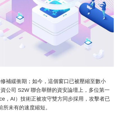
的修補緩衝期；如今，這個窗口已被壓縮至數小
公司 S2W 聯合舉辦的資安論壇上，多位第一
lligence，AI）技術正被攻守雙方同步採用，攻擊者已
以前所未有的速度縮短。