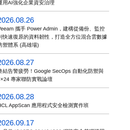
運用AI強化企業資安治理
2026.08.26
Veeam 攜手 Power Admin，建構從備份、監控
到快速復原的資料韌性，打造全方位混合雲數據
防禦體系 (高雄場)
2026.08.27
終結告警疲勞！Google SecOps 自動化防禦與
7×24 專家聯防實戰論壇
2026.08.28
HCL AppScan 應用程式安全檢測實作班
2026.09.17