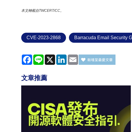
本文轉載自TWCERT/CC。
CVE-2023-2868
Barracuda Email Security 
Facebook
Line
X
LinkedIn
Email
文章推薦