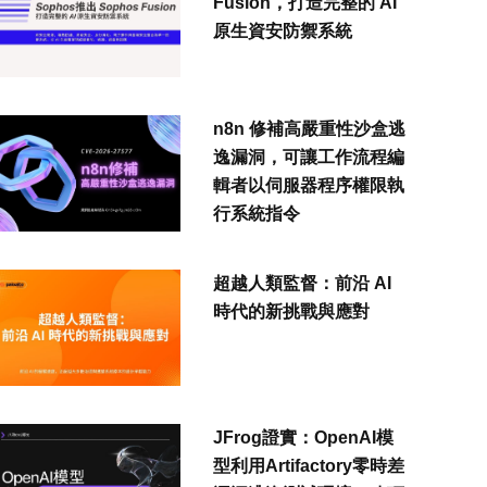
Fusion，打造完整的 AI
原生資安防禦系統
n8n 修補高嚴重性沙盒逃
逸漏洞，可讓工作流程編
輯者以伺服器程序權限執
行系統指令
超越人類監督：前沿 AI
時代的新挑戰與應對
JFrog證實：OpenAI模
型利用Artifactory零時差