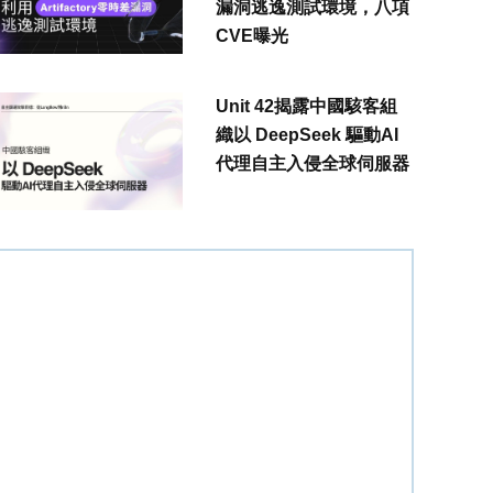
漏洞逃逸測試環境，八項
CVE曝光
Unit 42揭露中國駭客組
織以 DeepSeek 驅動AI
代理自主入侵全球伺服器