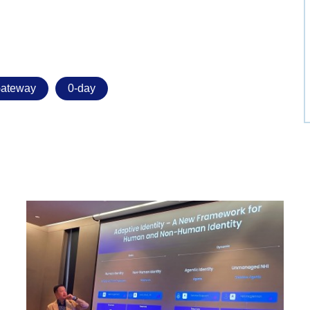
Gateway
0-day