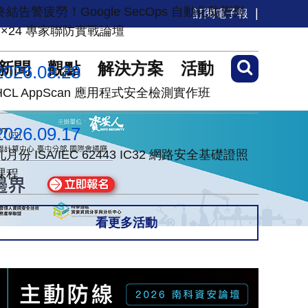
終結告警疲勞！Google SecOps 自動化防禦與
訂閱電子報
7×24 專家聯防實戰論壇
新聞
觀點
解決方案
活動
2026.08.28
HCL AppScan 應用程式安全檢測實作班
2026.09.17
九月份 ISA/IEC 62443 IC32 網路安全基礎證照
課程
看更多活動