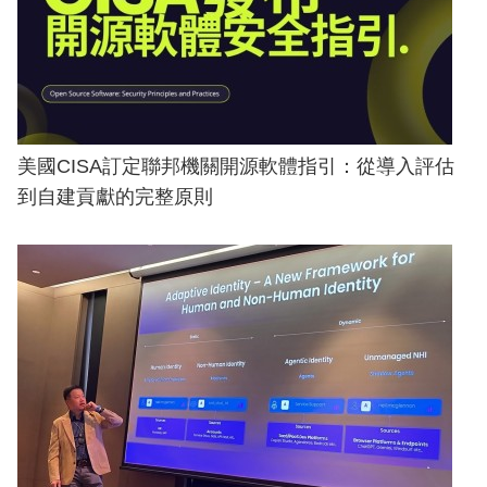
美國CISA訂定聯邦機關開源軟體指引：從導入評估
到自建貢獻的完整原則