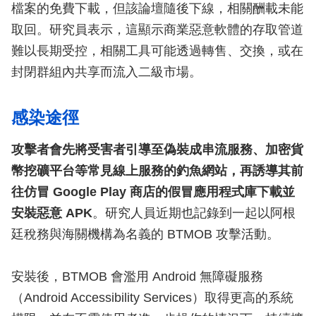
檔案的免費下載，但該論壇隨後下線，相關酬載未能
取回。研究員表示，這顯示商業惡意軟體的存取管道
難以長期受控，相關工具可能透過轉售、交換，或在
封閉群組內共享而流入二級市場。
感染途徑
攻擊者會先將受害者引導至偽裝成串流服務、加密貨
幣挖礦平台等常見線上服務的釣魚網站，再誘導其前
往仿冒 Google Play 商店的假冒應用程式庫下載並
安裝惡意 APK
。研究人員近期也記錄到一起以阿根
廷稅務與海關機構為名義的 BTMOB 攻擊活動。
安裝後，BTMOB 會濫用 Android 無障礙服務
（Android Accessibility Services）取得更高的系統