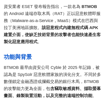
資安業者 ESET 發布報告指出，一款名為
BTMOB
的 Android 遠端存取木馬（RAT）正以惡意軟體即服
務（Malware-as-a-Service，MaaS）模式在巴西與
拉丁美洲地區擴散。
該惡意程式內建無程式碼 APK
建置介面，使缺乏技術背景的攻擊者也能快速產生客
製化惡意應用程式
。
功能與背景
BTMOB 最早由資安公司 Cyble 於 2025 年記錄，被
認為是 SpySolr 惡意軟體家族的演化分支。不同於多
數僅鎖定金融憑證或攔截交易的銀行木馬，BTMOB
的攻擊能力更為全面，包
含竊取敏感資料、擷取螢幕
畫面、錄製裝置活動，以及完整的遠端控制功能
。