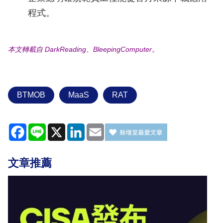
程式。
本文轉載自 DarkReading、BleepingComputer。
BTMOB
MaaS
RAT
Facebook
Line
X
LinkedIn
Email
文章推薦