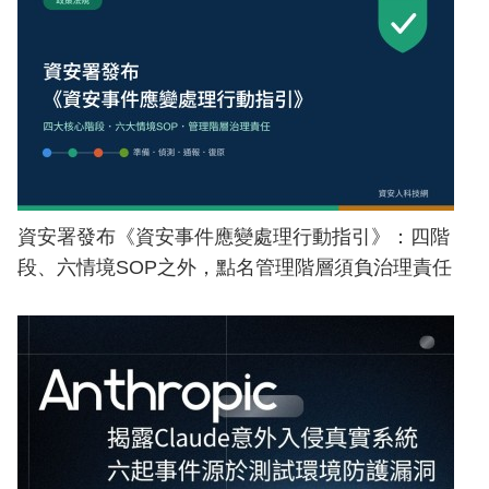
資安署發布《資安事件應變處理行動指引》：四階
段、六情境SOP之外，點名管理階層須負治理責任