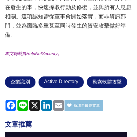
在發生的事，快速採取行動及修復，並與所有人息息
相關。這項認知需從董事會開始落實，而非資訊部
門，並為面臨多重甚至同時發生的資安攻擊做好準
備。
本文轉載自HelpNetSecurity​。
Active Directory
企業識別
勒索軟體攻擊
Facebook
Line
X
LinkedIn
Email
文章推薦