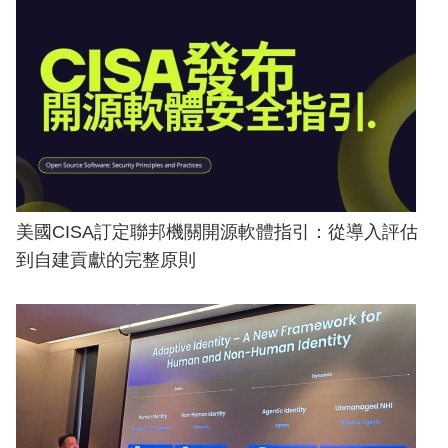
美國CISA訂定聯邦機關開源軟體指引：從導入評估
到自建貢獻的完整原則