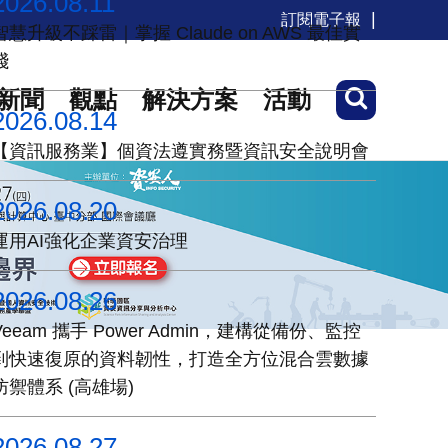
2026.08.11
訂閱電子報
智慧升級不踩雷｜掌握 Claude on AWS 最佳實
踐
新聞
觀點
解決方案
活動
2026.08.14
【資訊服務業】個資法遵實務暨資訊安全說明會
2026.08.20
運用AI強化企業資安治理
2026.08.26
Veeam 攜手 Power Admin，建構從備份、監控
到快速復原的資料韌性，打造全方位混合雲數據
防禦體系 (高雄場)
2026.08.27