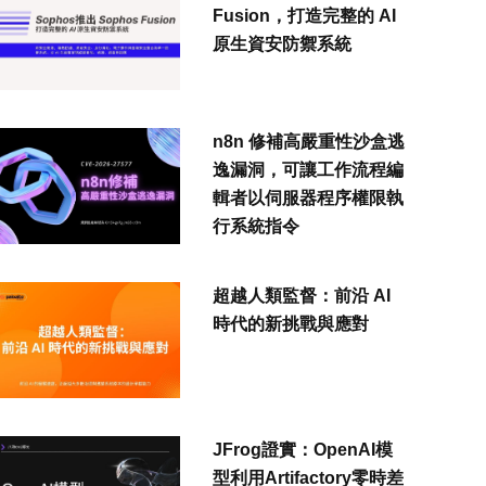
Fusion，打造完整的 AI
原生資安防禦系統
n8n 修補高嚴重性沙盒逃
逸漏洞，可讓工作流程編
輯者以伺服器程序權限執
行系統指令
超越人類監督：前沿 AI
時代的新挑戰與應對
JFrog證實：OpenAI模
型利用Artifactory零時差