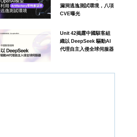
漏洞逃逸測試環境，八項
CVE曝光
Unit 42揭露中國駭客組
織以 DeepSeek 驅動AI
代理自主入侵全球伺服器